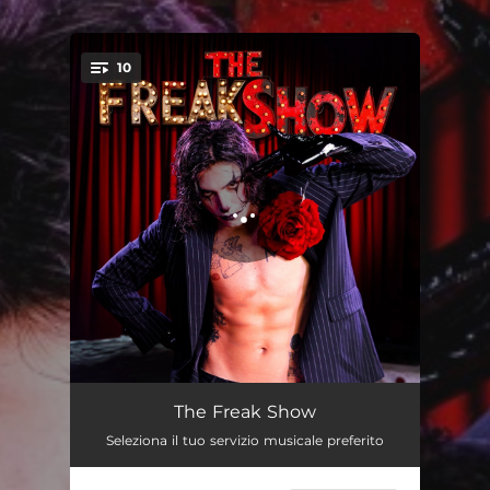
.
10
You're all set!
E Mi Diverto
02:47
The Freak Show
Seleziona il tuo servizio musicale preferito
Scappati Di Casa (62015)
03:41