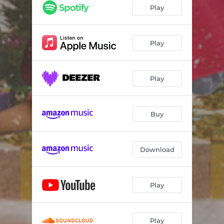
Santa Baby
02:48
Play
Santa Claus Llegó a la Ciudad
02:41
Happy Xmas (War is over)
02:54
Play
Play
Buy
Download
Play
Play