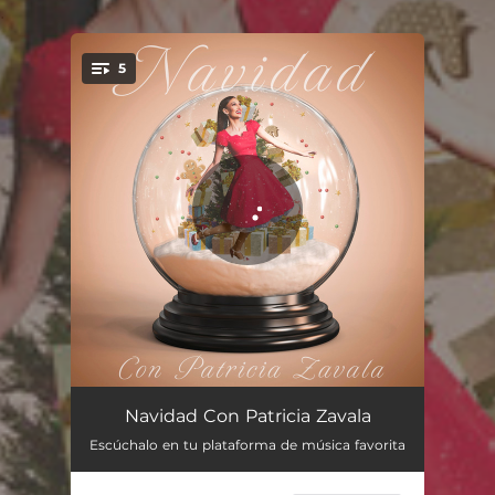
.
5
You're all set!
All I Want for Christmas is You
02:53
Navidad Con Patricia Zavala
Escúchalo en tu plataforma de música favorita
Feliz Navidad
02:02