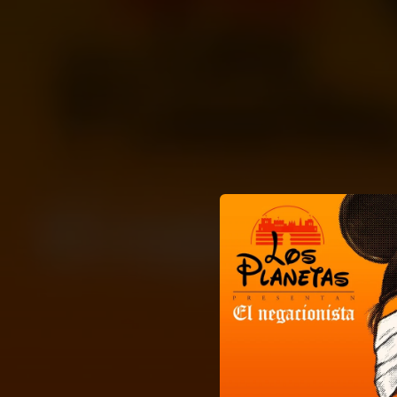
.
You're all set!