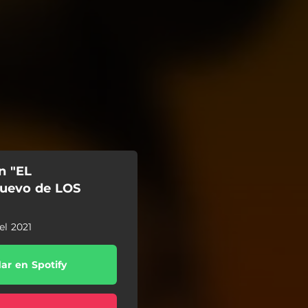
n "EL
uevo de LOS
el 2021
ar en Spotify