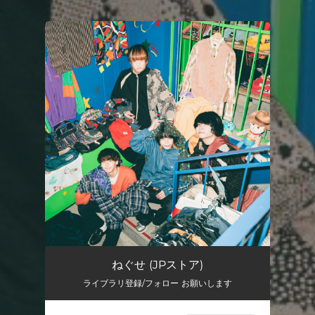
.
You're all set!
ねぐせ (JPストア)
ライブラリ登録/フォロー お願いします