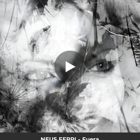
.
Fuera
You're all set!
03:45
Fuera
NEUS FERRI - Fuera