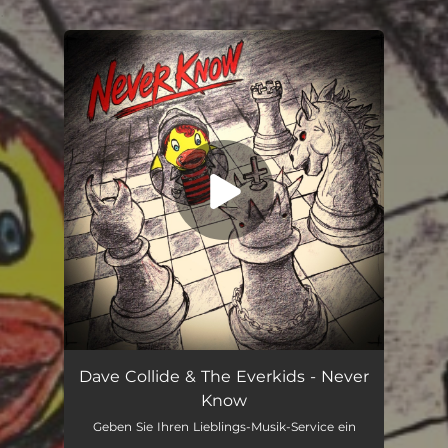
.
You're all set!
Never Know
02:12
Dave Collide & The Everkids - Never
Know
Geben Sie Ihren Lieblings-Musik-Service ein