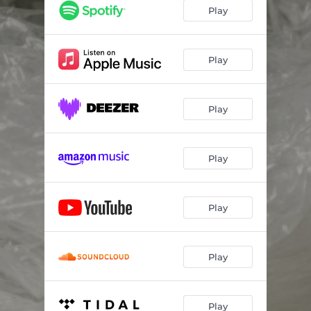
Play
Play
Play
Play
Play
Play
Play