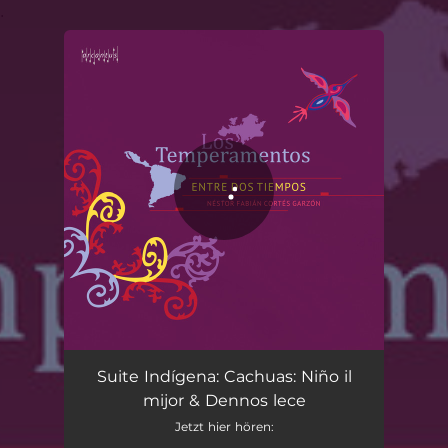
.
You're all set!
Suite Indígena: Cachuas: Niño il mijor & Dennos lecencia
04:10
Suite Indígena: Cachuas: Niño il
mijor & Dennos lece
Jetzt hier hören: