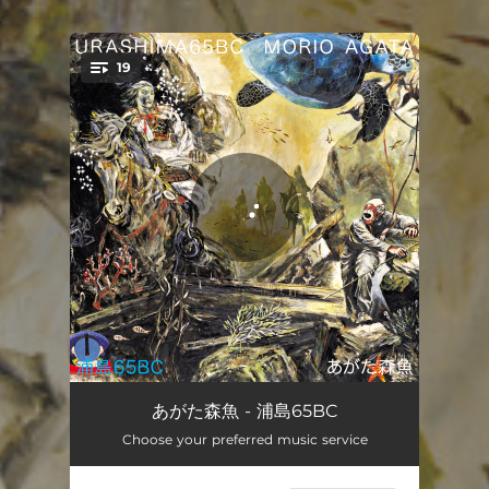
.
19
You're all set!
岩を祝おう
01:10
あがた森魚 - 浦島65BC
Choose your preferred music service
あなたへのぶるぅ
02:42