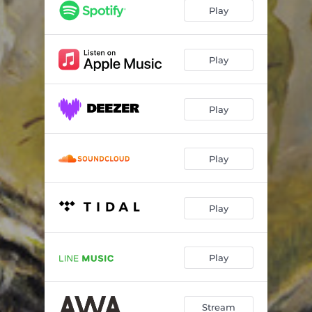
ぢぇらしいぢゃないよ
03:41
Play
アンガールズの恋愛論
03:39
月光オートバイ
03:27
Play
夜をさすらって歌え
03:08
Play
Dylan65(ボブ・ディラン物語)
05:29
ひっぴぃくん
02:40
Play
ディラン月世界へ行く
01:26
尾長鶏
01:14
Play
ワシントン大行進
00:49
Stealin' Stealin'
00:56
Play
すぷりんぐのりぃた
00:51
All My Trials(私の試練)
02:48
Stream