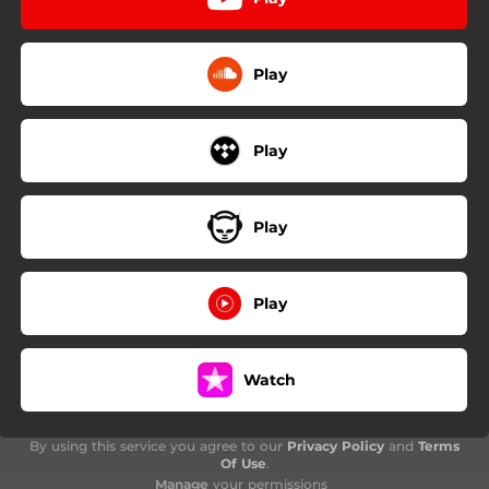
Play
Play
Play
Play
Watch
By using this service you agree to our
Privacy Policy
and
Terms
Of Use
.
Manage
your permissions