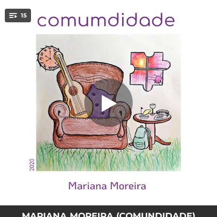
.
15
Fazer o Quê?
You're all set!
03:08
Fazer o Quê?
03:50
Eu Já Sei Cuidar de Mim
03:34
Saudades
02:58
Eu Dou por Mim
03:56
Os Meus Velhos Botões
03:33
Não Faz Mal Nenhum
03:00
Assim P'ra Mim Não Dá
03:33
Tudo Em Você
03:10
Temperamento
MARIANA MOREIRA (COMUNDIDADE)