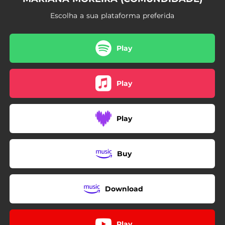
03:08
Happy Hour
Escolha a sua plataforma preferida
03:53
Pela Rua
03:14
Aqui Em Marte
Play
03:31
É a Ti
Play
03:25
À Deriva
03:49
P'ra Casa É Que Eu Não Volto
Play
Buy
Download
Play