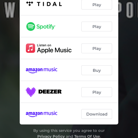
Iberia, Cuaderno II: II. Almeria
10:03
Play
Iberia, Cuaderno II: III. Triana
05:47
Pour le Piano: I. Preludio
04:28
Play
Pour le Piano: II. Zarabanda
05:00
Play
Pour le Piano: III. Tocatta
04:14
Balada Mexicana
08:05
Buy
Play
Download
By using this service you agree to our
Privacy Policy
and
Terms Of Use
.