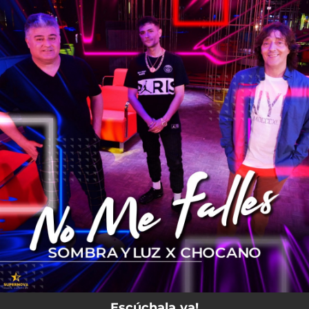
.
You're all set!
03:37
No Me Falles
Escúchala ya!