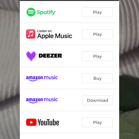
Play
Play
Play
Buy
Download
Play