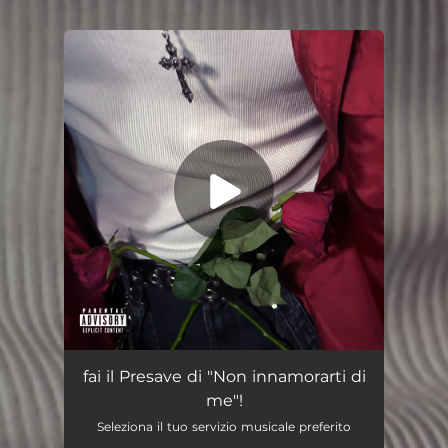
.
You're all set!
Non Innamorarti Di Me
--
fai il Presave di "Non innamorarti di
me"!
Seleziona il tuo servizio musicale preferito