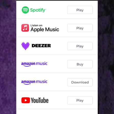
Play
Play
Play
Buy
Download
Play