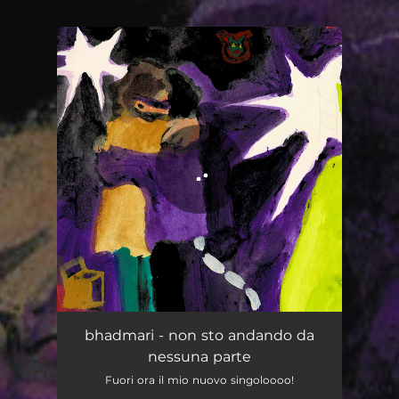
.
You're all set!
non sto andando da nessuna parte
02:16
bhadmari - non sto andando da
nessuna parte
Fuori ora il mio nuovo singoloooo!