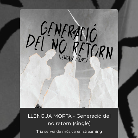
You're all set!
Generació del no retorn
03:16
LLENGUA MORTA - Generació del
no retorn (single)
Tria servei de música en streaming