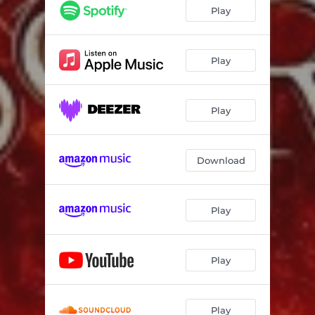
NOC A DEN
03:21
Play
PRAVDA
04:15
SVĚDOMÍ
03:38
Play
V MÝCH ŽILÁCH (bonus)
02:56
Play
Download
Play
Play
Play