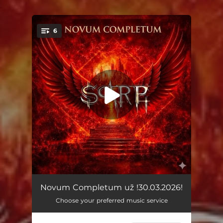
.
6
You're all set!
ROZDÍLY BEZ ILUZÍ
03:18
Novum Completum už !30.03.2026!
Choose your preferred music service
ROČNÍK-1969
02:58