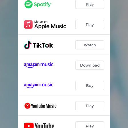
Play
Play
Watch
Download
Buy
Play
Play