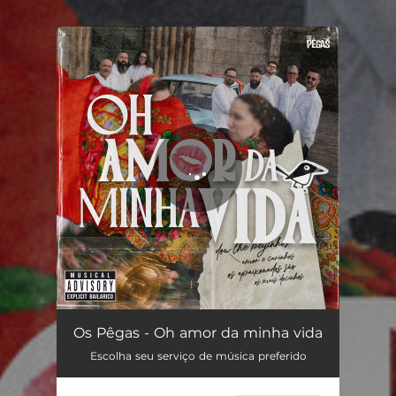
.
You're all set!
Oh amor da minha vida
03:53
Os Pêgas - Oh amor da minha vida
Escolha seu serviço de música preferido