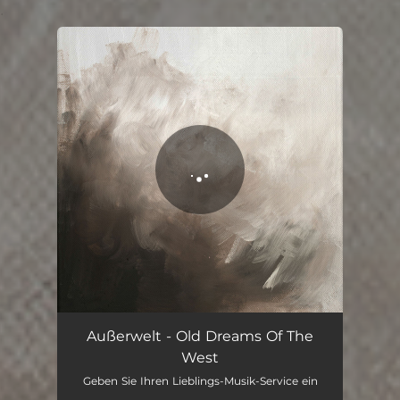
.
You're all set!
Old Dreams Of The West
07:52
Außerwelt - Old Dreams Of The
West
Geben Sie Ihren Lieblings-Musik-Service ein