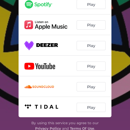
Play
Play
Play
Play
Play
Play
By using this service you agree to our
Privacy Policy
and
Terms Of Use
.