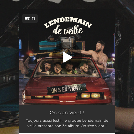
.
11
You're all set!
Bière froide
02:40
On s'en vient !
Toujours aussi festif, le groupe Lendemain de
Le violon de mon grand-père
03:52
veille présente son 3e album On s'en vient !