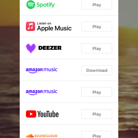
Cueca Para Vos
03:35
Play
Te Mentiría
03:43
Capomoremos
03:41
Play
Los Picaflores
04:39
Play
Brindis del Amor
03:31
Dos Luceros
04:06
Download
No Temas Mi Niño
03:38
Paz y Hermandad
04:33
Play
Dos Luceros - Instrumental
04:07
No Temas Mi Niño - Instrumental
03:36
Play
Play