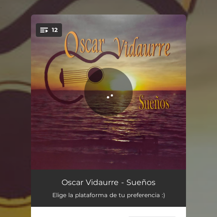
.
12
You're all set!
Te Confieso
03:21
Oscar Vidaurre - Sueños
Elige la plataforma de tu preferencia :)
Tiempo y Espacio
04:02