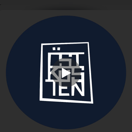
.
You're all set!