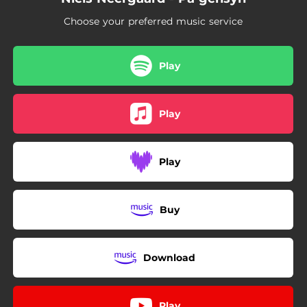
Choose your preferred music service
Play
Play
Play
Buy
Download
Play