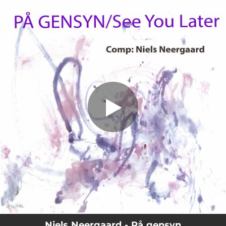
.
På gensyn
You're all set!
02:27
På gensyn
Niels Neergaard - På gensyn