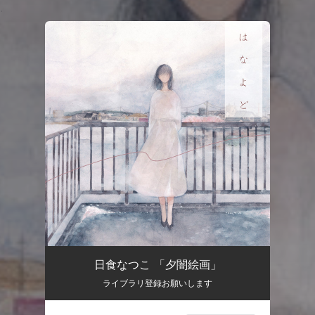
.
You're all set!
日食なつこ 「夕闇絵画」
ライブラリ登録お願いします