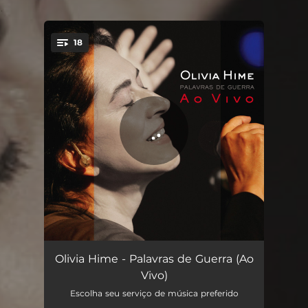
.
18
You're all set!
Jogo de Roda - Ao Vivo
03:43
Olivia Hime - Palavras de Guerra (Ao
Vivo)
Ode Marítima / Reza (Trecho) - Ao Vivo
03:19
Escolha seu serviço de música preferido