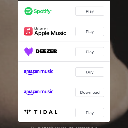
Ieramá - Ao Vivo
02:43
Play
Ana de Amsterdam (Trecho) / Fortaleza [Trecho] - Ao Vivo
01:52
Bárbara - Ao Vivo
02:05
Play
Tatuagem - Ao Vivo
02:48
Meu Homem - Ao Vivo
03:02
Play
Corpo Marinheiro - Ao Vivo
02:39
Minha - Ao Vivo
03:02
Buy
Corpo e Alma - Ao Vivo
02:18
Fado Tropical - Ao Vivo
05:17
Download
Entrudo - Ao Vivo
02:48
Play
Máscara - Ao Vivo
02:30
Em Tempo de Adeus / Tigrana (Poema) - Ao Vivo
04:00
By using this service you agree to our