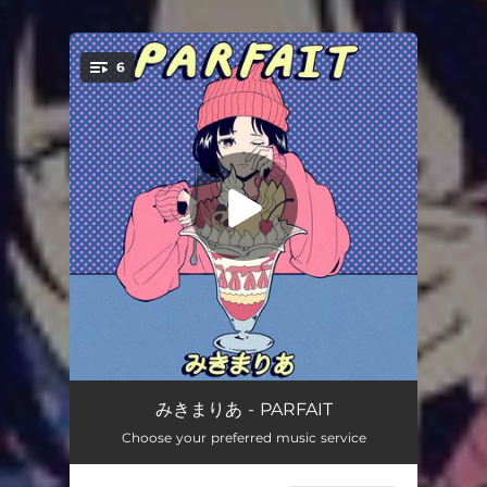
.
6
You're all set!
ナチュラルに愛して。
02:56
みきまりあ - PARFAIT
Choose your preferred music service
Strawberry Night
03:26