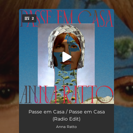
2
You're all set!
Passe em Casa
02:53
Passe em Casa / Passe em Casa
(Radio Edit)
Passe em Casa (Radio Edit)
03:03
Anna Ratto