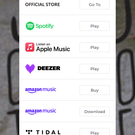
Adattatori
03:11
Go To
Campo rom
03:14
La faccenda del rap
02:52
Play
Del delirio del delta
03:42
Play
Paololo
03:05
International super hit da stadio forza Cesena e viva l'Italia!
05:31
Play
Buy
Download
Play