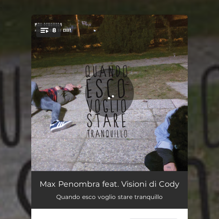
.
8
You're all set!
Droga party
02:56
Max Penombra feat. Visioni di Cody
Quando esco voglio stare tranquillo
Bar moderno
03:20