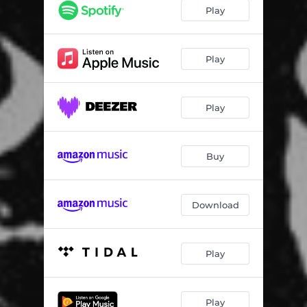
ボリュームは10
03:11
Play
キャンディー
03:50
プラネタリウム
04:09
Play
最低の世界 最高のレコード
02:53
Play
脳天気 月面行き
04:27
ダンス
03:45
Buy
ブルー
05:49
ジェリービーンズ
03:42
Download
Play
Play