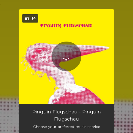
.
14
You're all set!
Liars
01:12
Pinguin Flugschau - Pinguin
Flugschau
In einem unbekannten Land vor gar nicht allzu langer Zeit
02:19
Choose your preferred music service