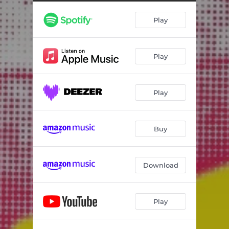
Zahnfleisch vegan
02:44
Play
Weil jeder seine Gründe hat
03:14
Jonathan Ahab
01:36
Play
Katakomben, baby
02:58
Die Qualle von Acapulco
03:00
Play
Kurmas Panzer
00:48
Ich möchte Teil der Biomasse sein
02:36
Buy
Hotel zur Sonne
02:38
Drohnenpiloten
02:42
Download
Weltspartag
02:59
Play
Defender of the Clown
03:16
Umgehungsstraße
02:23