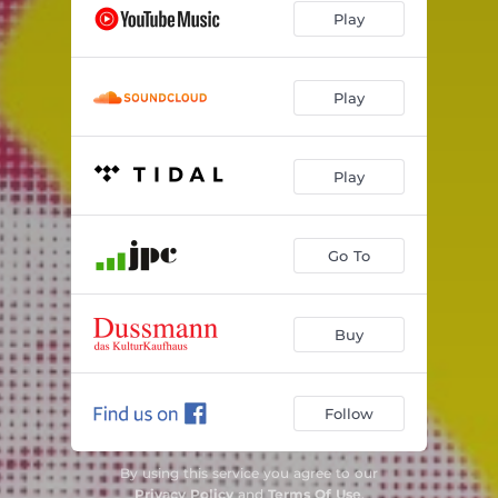
Play
Play
Play
Go To
Buy
Follow
By using this service you agree to our
Privacy Policy
and
Terms Of Use
.