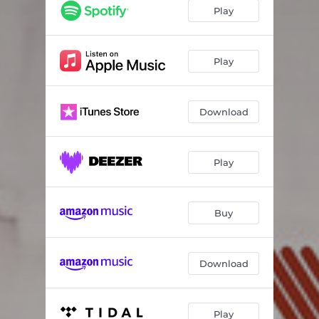
P.R.D.
02:18
Play
PEPPERMINT
03:49
Play
Download
Play
Buy
Download
Play