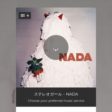
4
You're all set!
サバクを見に行こう
03:49
ステレオガール - NADA
Choose your preferred music service
あいわな
03:45