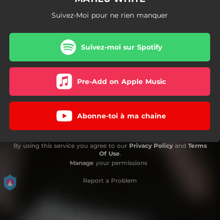
Suivez-Moi pour ne rien manquer
Suivez-moi sur Spotify
Pre-Add on Apple Music
Abonne-toi à ma chaine
By using this service you agree to our
Privacy Policy
and
Terms
Of Use
.
Manage
your permissions
Report a Problem