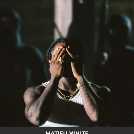
.
You're all set!
MATIEU WHITE