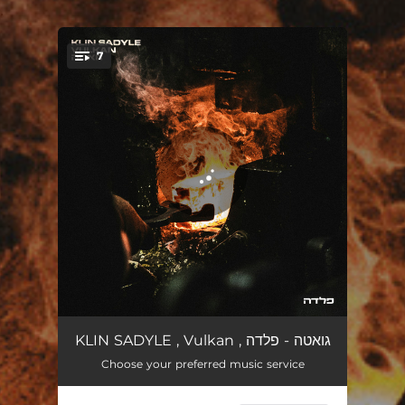
.
7
You're all set!
חישול
01:16
KLIN SADYLE , Vulkan , גואטה - פלדה
Choose your preferred music service
זכרונות
04:07