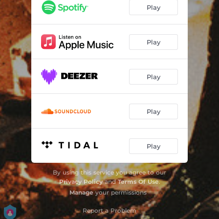
רוסי שיכור/קטע מעבר
00:28
Play
פלדה
03:43
מעשים
03:15
Play
כמה דברים לומר
02:33
Play
תקליט ישן
04:18
Play
Play
By using this service you agree to our
Privacy Policy
and
Terms Of Use
.
Manage
your permissions
Report a Problem