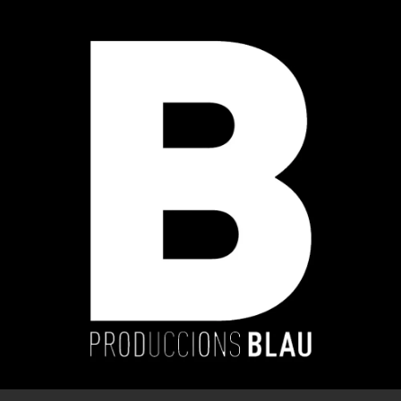
.
You're all set!