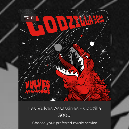
11
You're all set!
Godzilla 3000
02:55
Les Vulves Assassines - Godzilla
3000
Derrick
03:21
Choose your preferred music service