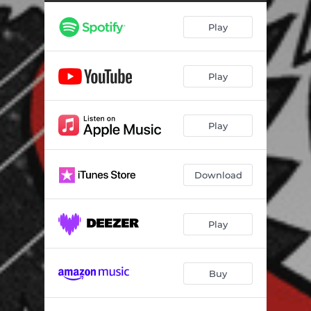
Bien-être
03:46
Play
Chômeur branleur
03:14
Colis suspect
04:03
Play
La bagarre
00:47
C'est moi qui t'baise
03:29
Play
La cumbia de Mileva
04:33
J'aime la bite mais pas la tienne
02:39
Download
La belle langue de Molière
04:26
Un oiseau au paradis
04:39
Play
Buy