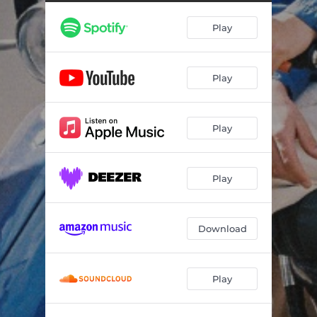
Play
Play
Play
Play
Download
Play