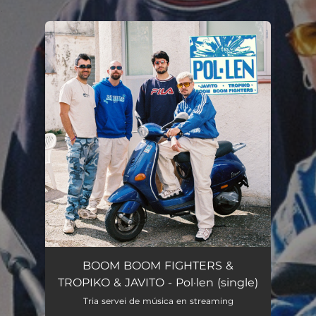
.
You're all set!
BOOM BOOM FIGHTERS &
TROPIKO & JAVITO - Pol·len (single)
Tria servei de música en streaming