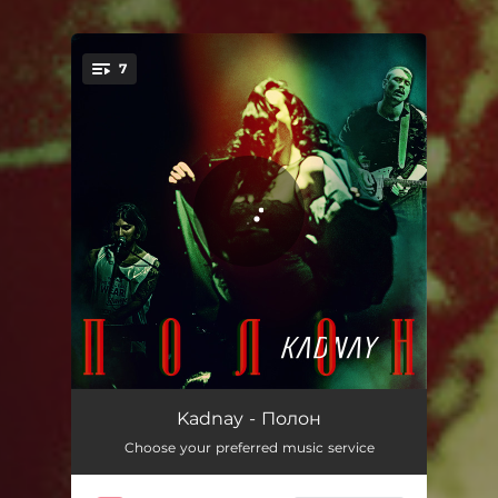
7
You're all set!
Disco Girl
03:50
Kadnay - Полон
Choose your preferred music service
Танцівниця
03:17