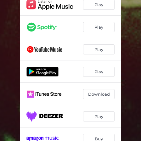
Глибоко в мені
03:46
Play
КрапкаКома
03:23
Притулись до мене
02:45
Play
Полон
02:57
Play
Вір у себе
03:57
Play
Download
Play
Buy