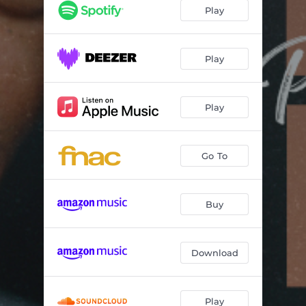
BAILANDO Y GOZANDO
03:20
Play
SUÉLTATE DE LA BROCHA
04:44
TU DECISIÓN NO LA CONCIBO
02:29
Play
BUSCA TU PENTAGRAMA
04:05
Play
QUE TIENE LA CASA DE JOSÉ
04:31
TE QUIERO MUCHO
03:25
Go To
LUNA DE MIEL EN PORTUGAL
04:39
POR LA FELICIDAD
03:28
Buy
Download
Play