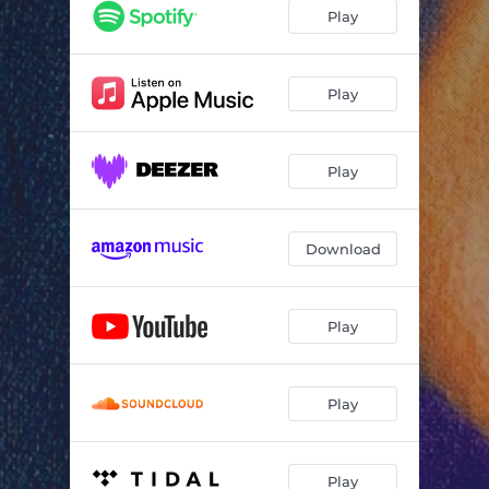
Sem Tribo
02:55
Play
Motivos Banais
04:07
Pretensão
03:35
Play
Forró de Amor
03:05
Play
Relaxa
03:55
Leve
03:44
Download
Eu Quero Ver (feat. Toque de Prima)
04:19
Sedução
04:26
Play
Sangue Bom
02:45
Play
Play