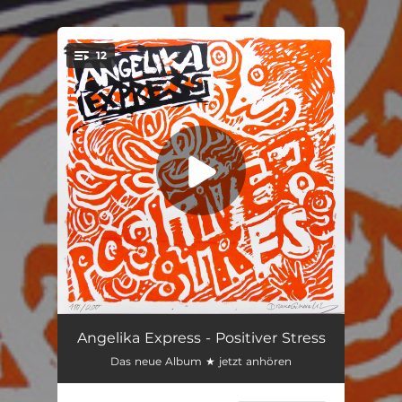
.
12
You're all set!
Luxuskommunismus
03:35
Angelika Express - Positiver Stress
Das neue Album ★ jetzt anhören
Bringdienst
04:39