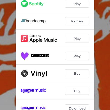
1979
02:46
Play
DEINE GREATEST HITS
04:05
Positiver Stress
03:48
Kaufen
Immunsystem
03:28
Play
Hartes Glück
04:17
Fröhliche Rebellin
03:49
Play
Aliens United
02:56
SHIFTTASTE KLEMMT
03:18
Buy
Kotzbrocken
02:01
Nochmal ganz von vorn
03:19
Buy
Download