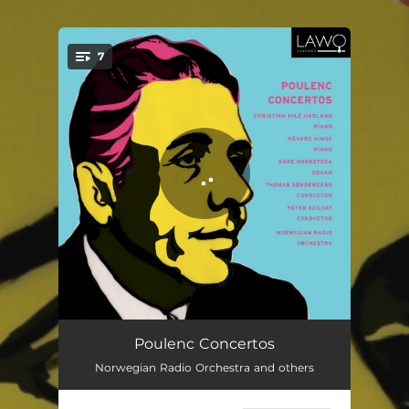
.
7
You're all set!
Concerto pour piano et orchestre: I. Allegretto
09:46
Poulenc Concertos
Norwegian Radio Orchestra and others
Concerto pour piano et orchestre: II. Andante con moto: Commencer très calmement
09:46