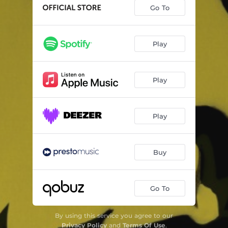
Concerto pour piano et orchestre: III. Rondeau à la française: Presto giocoso
04:06
Go To
Concerto en ré mineur pour deux pianos et orchestre: I. Allegro ma non troppo
07:47
Concerto en ré mineur pour deux pianos et orchestre: II. Larghetto
05:03
Play
Concerto en ré mineur pour deux pianos et orchestre: III. Finale
05:44
Play
Concerto en sol mineur pour orgue, orchestre à cordes et timbales
21:19
Play
Buy
Go To
By using this service you agree to our
Privacy Policy
and
Terms Of Use
.