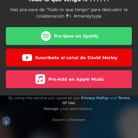
Haz pre-save de "Todo lo que tengo" para descubrir la
colaboración ❓✨ #marleytype
Pre-Save en Spotify
Suscríbete al canal de David Marley
Pre-Add en Apple Music
By using this service you agree to our
Privacy Policy
and
Terms
Of Use
.
Manage
your permissions
Report a Problem