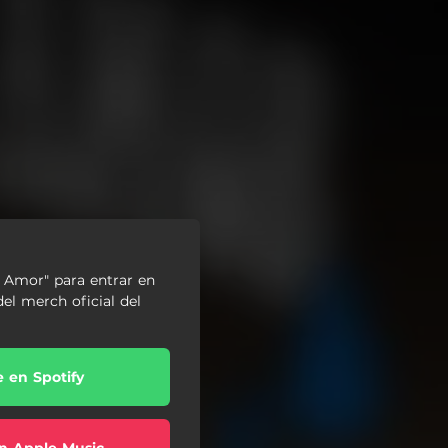
l Amor" para entrar en
el merch oficial del
e en Spotify
n Apple Music