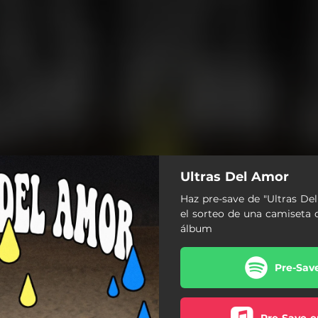
Ultras Del Amor
Haz pre-save de "Ultras De
el sorteo de una camiseta d
álbum
Pre-Sav
Pre-Save e