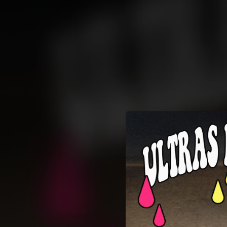
.
You're all set!