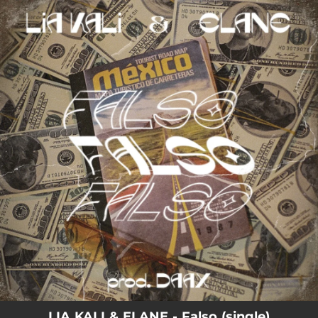
.
You're all set!
LIA KALI & ELANE - Falso (single)