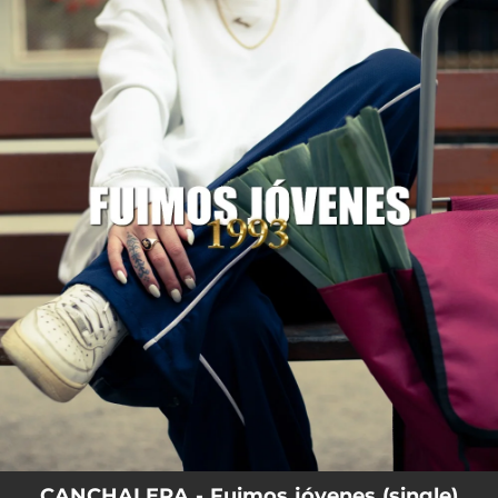
.
You're all set!
CANCHALERA - Fuimos jóvenes (single)