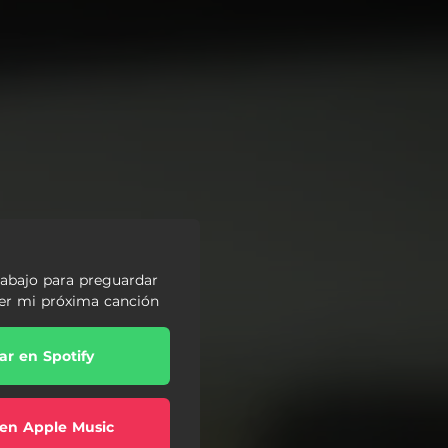
 abajo para preguardar
ser mi próxima canción
r en Spotify
en Apple Music