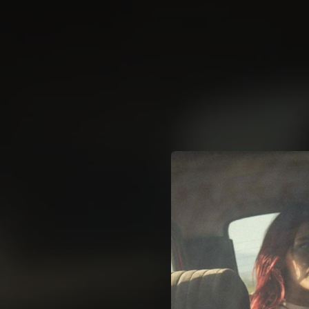
.
You're all set!