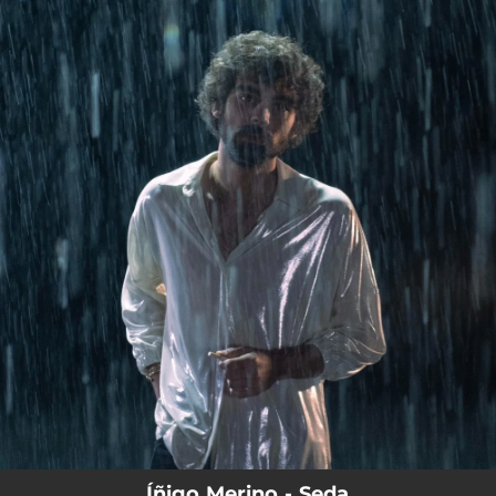
.
You're all set!
Íñigo Merino - Seda