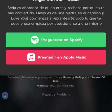
Seda es añoranza de quien eras y rechazo por quien te
has convertido. Después de una piedra en el camino (I
Love You) comienzas a replantearte todo lo que te
rodea y eso empieza por cuestionarse a uno mismo.
Preguardar en Spotify
Preañadir en Apple Music
By using this service you agree to our
Privacy Policy
and
Terms Of
Use
.
Manage
your permissions
Report a Problem