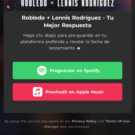
Robledo + Lennis Rodríguez - Tu
Mejor Respuesta
Haga clic abajo para pre-guardar en tu
plataforma preferida y revelar la fecha de
lanzamiento 🔥
Preguardar en Spotify
Preañadir en Apple Music
By using this service you agree to our
Privacy Policy
and
Terms Of Use
.
Manage
your permissions