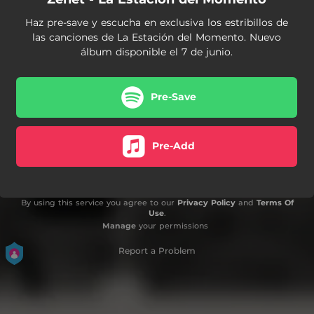
Haz pre-save y escucha en exclusiva los estribillos de
las canciones de La Estación del Momento. Nuevo
álbum disponible el 7 de junio.
Pre-Save
Pre-Add
By using this service you agree to our
Privacy Policy
and
Terms Of
Use
.
Manage
your permissions
Report a Problem